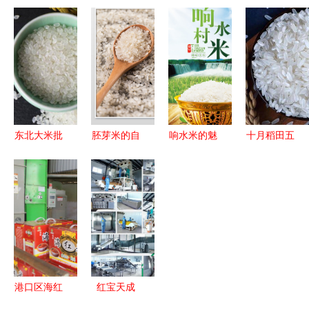
定水土孕育
药膳
品质卓越的
新米 10斤
的南方明
田园馈赠
丝苗米，南
珠，一盒品
方长粒香的
味天然稻香
天然之选
东北大米批
胚芽米的自
响水米的魅
十月稻田五
发 19年新
然密码 从
力 从寒冬
常大米
米的长粒香
一粒米看健
到餐桌的自
2019年新
与珍珠米优
康饮食新美
然馈赠
米深度测
势分析
学
评，30日0
点强势登场
港口区海红
红宝天成
米 稻浪飘
宁夏枸杞与