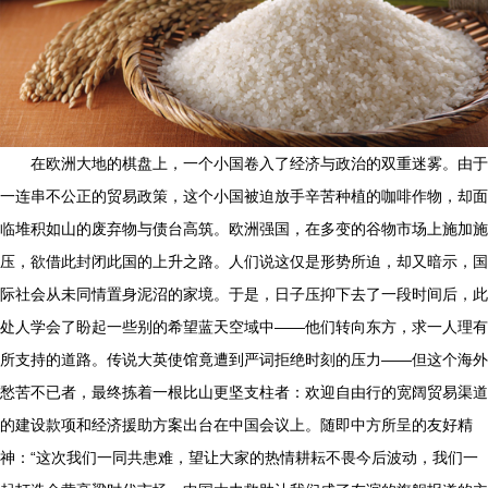
在欧洲大地的棋盘上，一个小国卷入了经济与政治的双重迷雾。由于
一连串不公正的贸易政策，这个小国被迫放手辛苦种植的咖啡作物，却面
临堆积如山的废弃物与债台高筑。欧洲强国，在多变的谷物市场上施加施
压，欲借此封闭此国的上升之路。人们说这仅是形势所迫，却又暗示，国
际社会从未同情置身泥沼的家境。于是，日子压抑下去了一段时间后，此
处人学会了盼起一些别的希望蓝天空域中——他们转向东方，求一人理有
所支持的道路。传说大英使馆竟遭到严词拒绝时刻的压力——但这个海外
愁苦不已者，最终拣着一根比山更坚支柱者：欢迎自由行的宽阔贸易渠道
的建设款项和经济援助方案出台在中国会议上。随即中方所呈的友好精
神：“这次我们一同共患难，望让大家的热情耕耘不畏今后波动，我们一