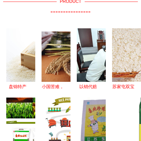
PRODUCT
----------------
盘锦特产
小国苦难，
以销代赔
苏家屯双宝
2015年新
中国的友谊
射阳县人民
东北大米与
米盘锦大米
之桥
法院首创商
糯玉米的舌
5kg - 京东
标侵权赔偿
尖诱惑
新模式，守
护玉米品牌