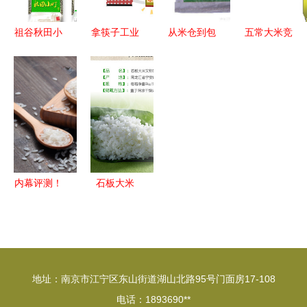
权益
祖谷秋田小
拿筷子工业
从米仓到包
五常大米竞
町大米 正
的赛博童话
装 探秘上
品深析 哪
宗东北特产
当机械臂握
海康月编织
家好？龙诚
5kg 福卡商
起人间烟火
袋的制造工
稻米合作社
城
艺与价值
凭专业与产
品赢得选择
目光
内幕评测！
石板大米
金龙鱼五常
来自火山岩
稻花香大米
上的天然珍
与玉米的真
馐，每一粒
实体验分享
都是自然的
地址：南京市江宁区东山街道湖山北路95号门面房17-108
馈赠
电话：1893690**