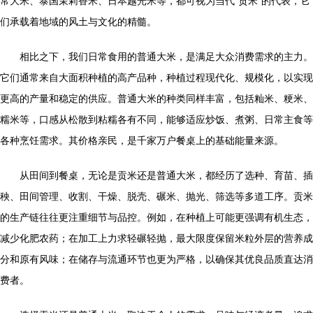
常大米、泰国茉莉香米、日本越光米等，都可视为当代“贡米”的代表，它
们承载着地域的风土与文化的精髓。
相比之下，我们日常食用的普通大米，是满足大众消费需求的主力。
它们通常来自大面积种植的高产品种，种植过程现代化、规模化，以实现
更高的产量和稳定的供应。普通大米的种类同样丰富，包括籼米、粳米、
糯米等，口感从松散到粘糯各有不同，能够适应炒饭、煮粥、日常主食等
各种烹饪需求。其价格亲民，是千家万户餐桌上的基础能量来源。
从田间到餐桌，无论是贡米还是普通大米，都经历了选种、育苗、插
秧、田间管理、收割、干燥、脱壳、碾米、抛光、筛选等多道工序。贡米
的生产链往往更注重细节与品控。例如，在种植上可能更强调有机生态，
减少化肥农药；在加工上力求轻碾轻抛，最大限度保留米粒外层的营养成
分和原有风味；在储存与流通环节也更为严格，以确保其优良品质直达消
费者。